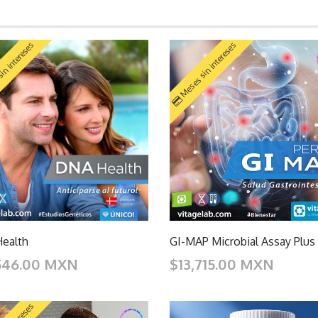
in intereses
Meses sin intereses
ealth
GI-MAP Microbial Assay Plus
546.00 MXN
$13,715.00 MXN