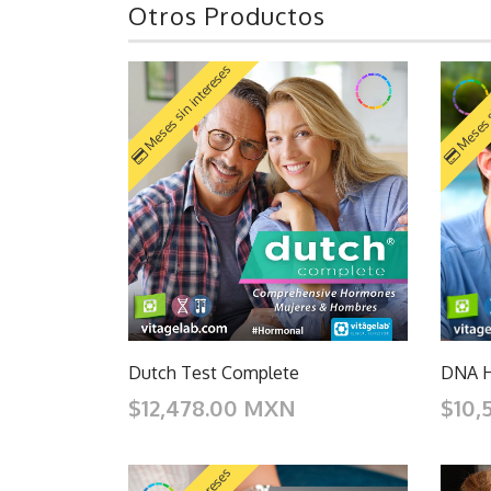
Otros Productos
Meses sin intereses
Meses s
Dutch Test Complete
DNA H
$12,478.00 MXN
$10,