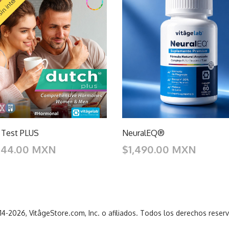
in intereses
 Test PLUS
NeuralEQ®
344.00 MXN
$1,490.00 MXN
4-2026, VitâgeStore.com, Inc. o afiliados. Todos los derechos reser