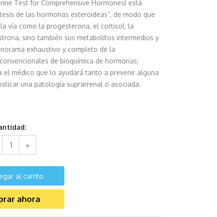
Urine Test for Comprehensive Hormones) está
íntesis de las hormonas esteroideas”, de modo que
la vía como la progesterona, el cortisol, la
 estrona, sino también sus metabolitos intermedios y
panorama exhaustivo y completo de la
 convencionales de bioquímica de hormonas;
a el médico que lo ayudará tanto a prevenir alguna
sticar una patología suprarrenal o asociada.
antidad:
egar al carrito
rar ahora