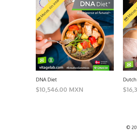
Meses sin intereses
Meses s
DNA Diet
Dutch
$10,546.00 MXN
$16,
© 201